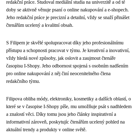
redakční práce. Studoval mediální studia na univerzitě a od té
doby se aktivně věnuje psaní o online nakupování a e-shopech.
Jeho redakční práce je precizní a detailní, vždy se snaží přinášet
čtenářům ucelený a kvalitní obsah.
S Filipem je skvělé spolupracovat díky jeho profesionálnímu
přístupu a schopnosti pracovat v týmu. Je kreativní a inovativní,
vždy hledá nové způsoby, jak oslovit a zaujmout čtenáře
časopisu I-Shopy. Jeho odbornost spojená s osobním nadšením
pro online nakupování z něj činí neocenitelného člena
redakčního týmu.
Filipova obliba módy, elektroniky, kosmetiky a dalších oblastí, o
které se v časopise I-Shopy píše, mu umožňuje psát s nadhledem
a znalostí věci. Díky tomu jsou jeho články inspirativní a
informativní zároveň, poskytujíc čtenářům ucelený pohled na
aktuální trendy a produkty v online světě.